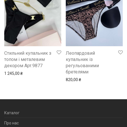
Стильний купальник з
Леопардовий
топом і металевим
купальник із
декором Арт.9877
регульованими
бретелями
1 245,00
₴
820,00
₴
Каталог
Про нас