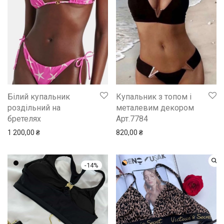
Білий купальник
Купальник з топом і
роздільний на
металевим декором
бретелях
Арт.7784
1 200,00
₴
820,00
₴
-
14
%