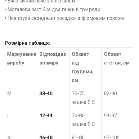
• Еластичний пояс з логотипом
• Металева застібка два гачки в три ряди
• Низ труси середньої посадки, з фірмовим поясом
Розмірна таблиця:
Маркування
Відповідає
Обхват
Обхват
виробу
розміру
під
стегон, см
грудьми,
см
М
38-40
70-75,
82-90
чашка В С
L
42-44
76-80,
91-97
чашка В С
XL
46-48
81-86,
97-102