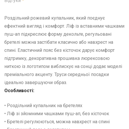
Відгуки
Роздільний рожевий купальник, який поєднує
ефектний вигляд і комфорт. Ліф із вставними чашками
пуш-ап підкреслює форму декольте, регульовані
бретелі можна застібати класично або навхрест на
спині. Еластичний пояс без кісточок дарує комфорт
підтримку, декоративна прошивка люрексовою
ниткою із логотипом виблискує на сонці додає моделі
преміального акценту. Труси середньої посадки
ідеально завершуючи образ.
Особливості:
• Роздільний купальник на бретелях
• Ліф зі зйомними чашками пуш-ап, без кісточок
• Бретелі регулюються, можна навхрест на спині