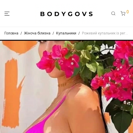
0
Головна
/
Жіноча білизна
/
Купальники
/
Рожевий купальник із регульованими бретелями