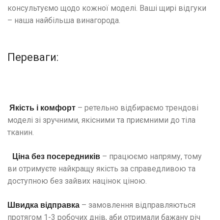
консультуємо щодо кожної моделi. Вашi щирi вiдгуки
– наша найбiльша винагорода.
Переваги:
– ретельно вiдбираємо трендовi
Якiсть і комфорт
моделi зi зручними, якісними та приємними до тiла
тканин.
– працюємо напряму, тому
Цiна без посередникiв
ви отримуєте найкращу якiсть за справедливою та
доступною без зайвих нацiнок ціною.
– замовлення вiдправляються
Швидка вiдправка
протягом 1-3 робочих днів, аби отримали бажану рiч