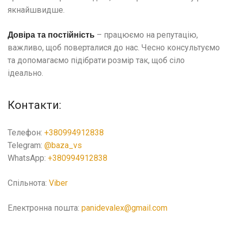
якнайшвидше.
– працюємо на репутацiю,
Довiра та постiйнiсть
важливо, щоб поверталися до нас. Чесно консультуємо
та допомагаємо пiдiбрати розмiр так, щоб сiло
iдеально.
Контакти:
Телефон:
+380994912838
Telegram:
@baza_vs
WhatsApp:
+380994912838
Спільнота:
Viber
Електронна пошта:
panidevalex@gmail.com