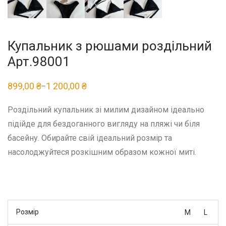
Купальник з рюшами роздільний
Арт.98001
899,00
₴
1 200,00
₴
–
Price
range:
899,00 ₴
Роздільний купальник зі милим дизайном ідеально
through
1
підійде для бездоганного вигляду на пляжі чи біля
200,00 ₴
басейну. Обирайте свій ідеальний розмір та
насолоджуйтеся розкішним образом кожної миті.
Розмір
M
L