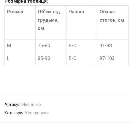
Розмірна таблиця:
Розмір
Обʼєм під
Чашка
Обхват
грудьми,
стегон, см
см
M
75-80
В-С
91-98
L
85-90
В-С
97-103
Артикул:
Невідомо
Категорія:
Купальники