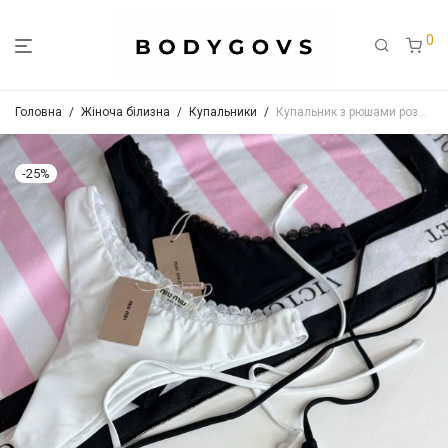
0
Головна
/
Жіноча білизна
/
Купальники
/
Купальник з рюшами роздільний Арт.98001
-
25
%