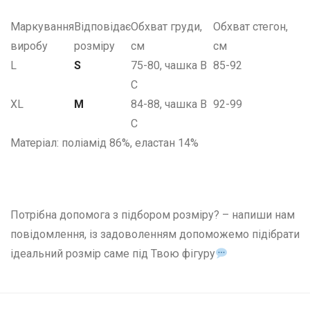
Маркування
Відповідає
Обхват груди,
Обхват стегон,
виробу
розміру
см
см
L
S
75-80, чашка В
85-92
С
XL
M
84-88, чашка В
92-99
С
Матеріал: поліамід 86%, еластан 14%
Потрібна допомога з підбором розміру? – напиши нам
повідомлення, із задоволенням допоможемо підібрати
ідеальний розмір саме під Твою фігуру