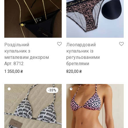
Роздільний
Леопардовий
купальник з
купальник із
металевим декором
регульованими
Арт. 8712
бретелями
1 350,00
₴
820,00
₴
-
33
%