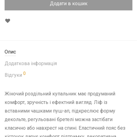
Додати в кошик
Опис
Додаткова інформація
0
Відгуки
Жіночий роздільний купальник має продуманий
комфорт, зручність і ефектний вигляд. Ліф із
вставними чашками пуш-ап, підкреслює форму
декольте, регульовані бретелі можна застібати
класично або навхрест на спині. Еластичний пояс без
кісточок дарує комфорт підтримку, декоративна