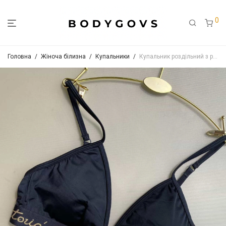
0
Головна
/
Жіноча білизна
/
Купальники
/
Купальник роздільний з регульованими бретелями