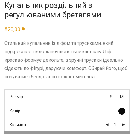
Купальник роздільний з
регульованими бретелями
820,00
₴
Стильний купальник із ліфом та трусиками, який
підкреслює твою жіночність і впевненість. Ліф
красиво формує декольте, а зручні трусики ідеально
сідають по фігурі, даруючи комфорт. Обирай його, щоб
почуватися бездоганно кожної миті літа.
Розмір
S
M
Колір
Кількість