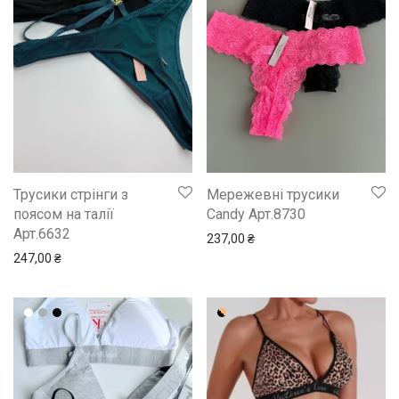
Трусики стрінги з
Мережевні трусики
поясом на талії
Candy Арт.8730
Арт.6632
237,00
₴
247,00
₴