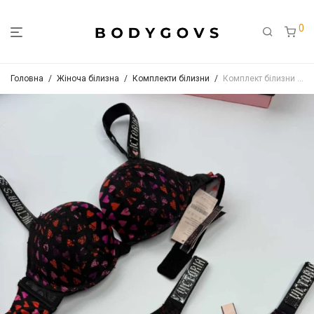
0
Головна
/
Жіноча білизна
/
Комплекти білизни
/
Комплект білизни з серцями та стразами на бретелях Арт.3498