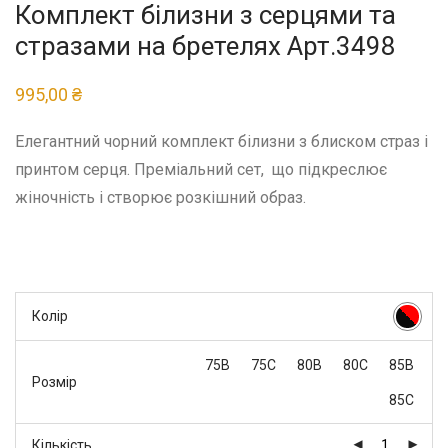
Комплект білизни з серцями та
стразами на бретелях Арт.3498
995,00
₴
Елегантний чорний комплект білизни з блиском страз і
принтом серця. Преміальний сет, що підкреслює
жіночність і створює розкішний образ.
Колір
75В
75С
80В
80С
85В
Розмір
85С
Кількість