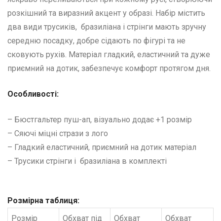
розкішний та виразний акцент у образі. Набір містить
два види трусиків, бразиліана і стрінги мають зручну
середню посадку, добре сідають по фігурі та не
сковують рухів. Матеріал гладкий, еластичний та дуже
приємний на дотик, забезпечує комфорт протягом дня.
Особливості:
– Бюстгальтер пуш-ап, візуально додає +1 розмір
– Сяючі міцні стрази з лого
– Гладкий еластичний, приємний на дотик матеріал
– Трусики стрінги і бразиліана в комплекті
Розмірна таблиця:
Розмір
Обхват під
Обхват
Обхват