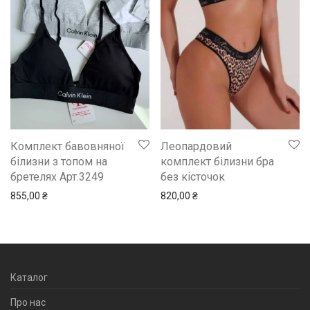
Комплект бавовняної
Леопардовий
білизни з топом на
комплект білизни бра
бретелях Арт.3249
без кісточок
855,00
₴
820,00
₴
Каталог
Про нас