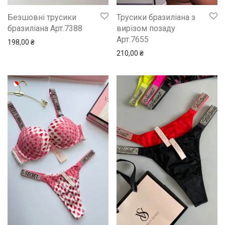
Безшовні трусики
Трусики бразиліана з
бразиліана Арт.7388
вирізом позаду
Арт.7655
198,00
₴
210,00
₴