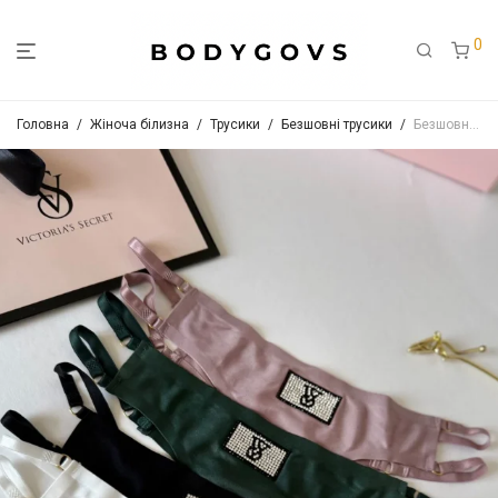
0
Головна
/
Жіноча білизна
/
Трусики
/
Безшовні трусики
/
Безшовні стрінги з тонкими бретелями Арт.9055