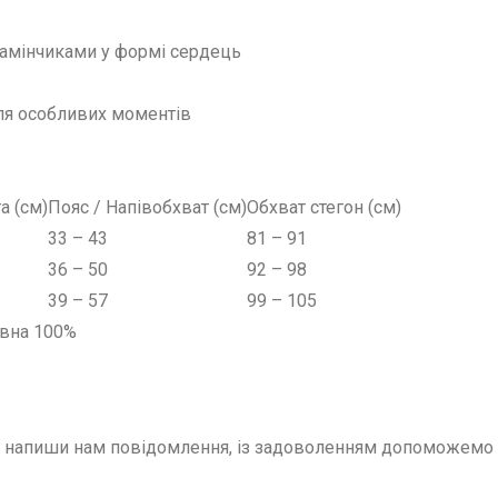
камінчиками у формі сердець
для особливих моментів
а (см)
Пояс / Напівобхват (см)
Обхват стегон (см)
33 – 43
81 – 91
36 – 50
92 – 98
39 – 57
99 – 105
овна 100%
– напиши нам повідомлення, із задоволенням допоможемо п