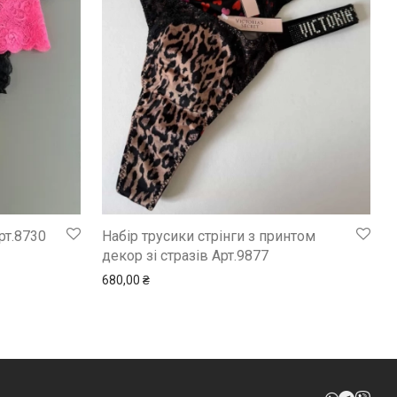
рт.8730
Набір трусики стрінги з принтом
декор зі стразів Арт.9877
680,00
₴