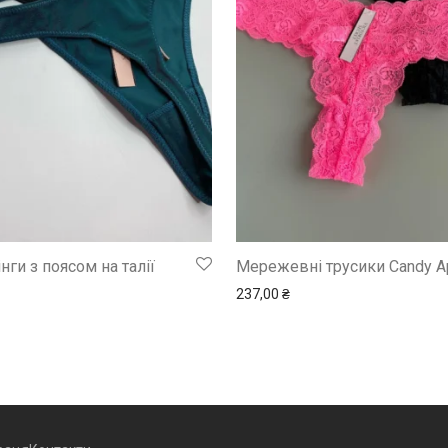
нги з поясом на талії
Мережевні трусики Candy А
237,00
₴