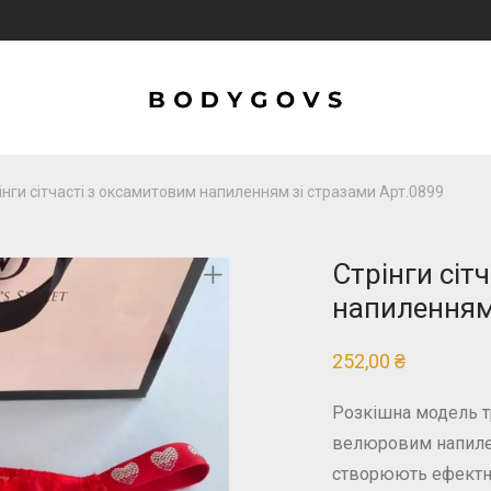
інги сітчасті з оксамитовим напиленням зі стразами Арт.0899
Стрінги сіт
напиленням
252,00
₴
Розкішна модель тр
велюровим напилен
створюють ефектни