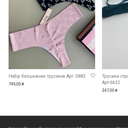
Набір безшовних трусиків Арт. 0882
Трусики стрі
Арт.6632
749,00
₴
247,00
₴