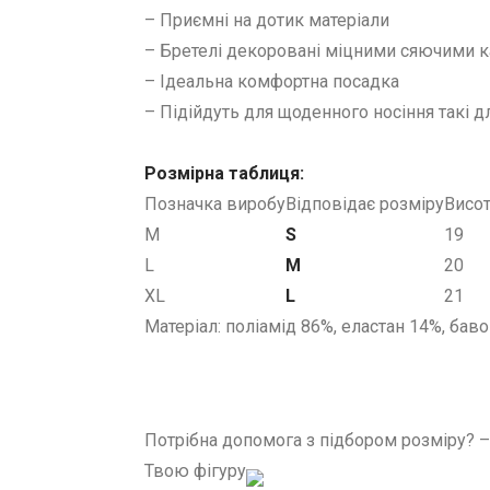
– Приємні на дотик матеріали
– Бретелі декоровані міцними сяючими 
– Ідеальна комфортна посадка
– Підійдуть для щоденного носіння такі 
Розмірна таблиця:
Позначка виробу
Відповідає розміру
Висот
M
S
19
L
M
20
XL
L
21
Матеріал: поліамід 86%, еластан 14%, бав
Потрібна допомога з підбором розміру? 
Твою фігуру