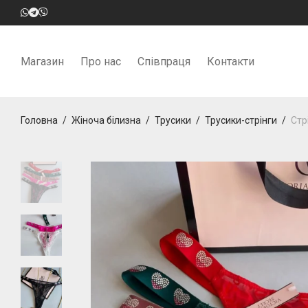
Магазин
Про нас
Співпраця
Контакти
Головна
/
Жіноча білизна
/
Трусики
/
Трусики-стрінги
/
Стр