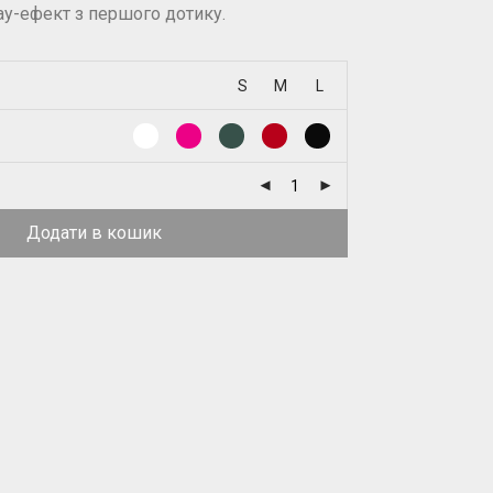
ау-ефект з першого дотику.
S
M
L
Додати в кошик