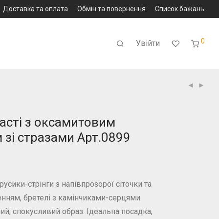
Доставка та оплата
Обмін та повернення
Список бажань
0
Увійти
часті з оксамитовим
 зі стразами Арт.0899
усики-стрінги з напівпрозорої сіточки та
ням, бретелі з камінчиками-серцями
й, спокусливий образ. Ідеальна посадка,