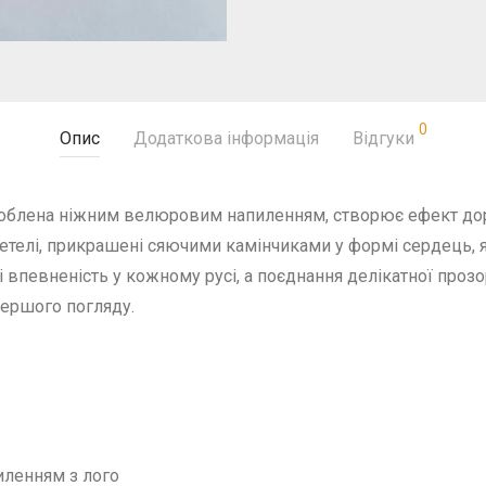
0
Опис
Додаткова інформація
Відгуки
оздоблена ніжним велюровим напиленням, створює ефект до
телі, прикрашені сяючими камінчиками у формі сердець, я
 впевненість у кожному русі, а поєднання делікатної проз
першого погляду.
иленням з лого