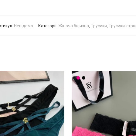
ртикул:
Невідомо
Категорії:
Жіноча білизна
,
Трусики
,
Трусики-стрі