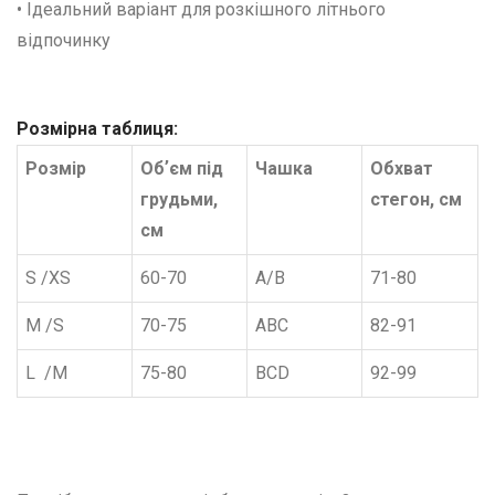
• Ідеальний варіант для розкішного літнього
відпочинку
Розмірна таблиця:
Розмір
Обʼєм під
Чашка
Обхват
грудьми,
стегон, см
см
S /XS
60-70
А/В
71-80
M /S
70-75
ABC
82-91
L /M
75-80
BCD
92-99