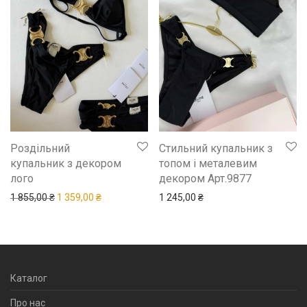
Роздільний
Стильний купальник з
купальник з декором
топом і металевим
лого
декором Арт.9877
Оригінальна ціна: 1 855,00 ₴.
Поточна ціна: 1 359,00 ₴.
1 855,00
₴
1 359,00
₴
1 245,00
₴
Каталог
Про нас