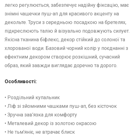
легко регулюється, забезпечує надійну фіксацію, має
знімні чашечки пуш-ап для красивого акценту на
декольте. Труси з середньою посадкою на бретелях,
підкреслюють талію й візуально подовжують силует.
Якісна тканина біфлекс, декор стійкий до солоної та
хлорованої води. Базовий чорний колір у поєднанні з
ефектним декором створює розкішний, сучасний
образ, який завжди виглядає доречно та дорого.
Особливості:
• Роздільний купальник
• Ліф зі зйомними чашками пуш-ап, без кісточок
• Зручна зав’язка для комфорту
• Металевий декор із золотою окрасою
• Не тьм’яніє, не втрачає блиск