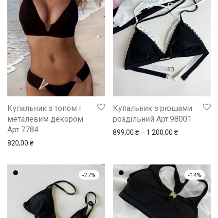
Купальник з топом і
Купальник з рюшами
металевим декором
роздільний Арт.98001
Арт.7784
Price range: 
899,00
₴
–
1 200,00
₴
820,00
₴
-
27
%
-
14
%