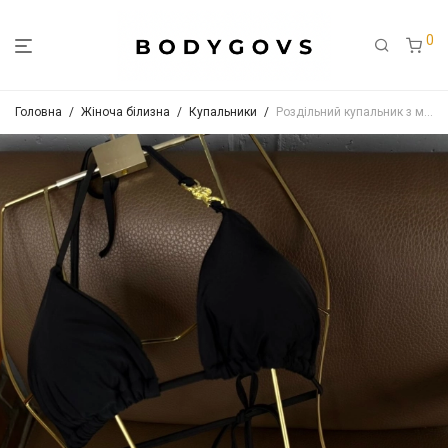
0
Головна
/
Жіноча білизна
/
Купальники
/
Роздільний купальник з металевим декором Арт. 8712