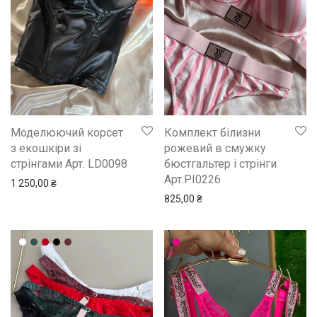
Моделюючий корсет
Комплект білизни
з екошкіри зі
рожевий в смужку
стрінгами Арт. LD0098
бюстгальтер i стрiнги
Арт.PI0226
1 250,00
₴
825,00
₴