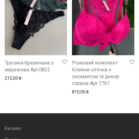
Трусики бразиліана з
Рожевий комплект
мережива Арт.0822
білизни сіточка з
оксамитом та декор
215,00
₴
стразів Арт.7761
810,00
₴
Каталог