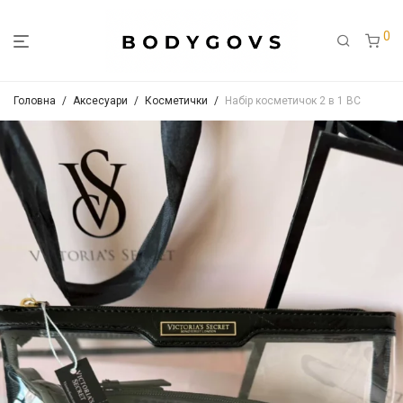
0
Головна
/
Аксесуари
/
Косметички
/
Набір косметичок 2 в 1 ВС