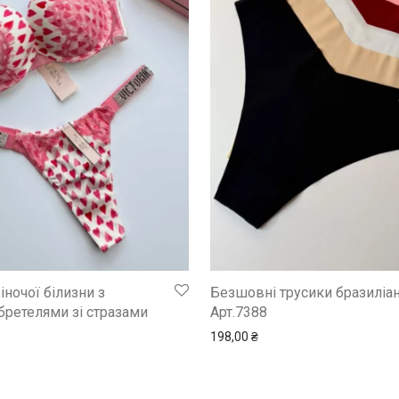
ночої білизни з
Безшовні трусики бразиліа
бретелями зі стразами
Арт.7388
198,00
₴