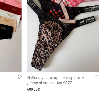
на
Набір трусики стрінги з принтом
декор зі стразів Арт.9877
680,00
₴