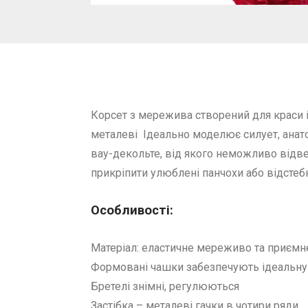
Корсет з мережива створений для краси і 
металеві Iдеально моделює силует, анат
вау-декольте, від якого неможливо відвес
прикріпити улюблені панчохи або відстебн
Особливості:
Матеріал: еластичне мереживо та приємн
Формовані чашки забезпечують ідеальну 
Бретелі знімні, регулюються
Застібка – металеві гачки в чотири ряди