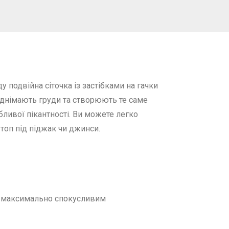
 подвійна сіточка із застібками на гачки
іднімають груди та створюють те саме
бливої пікантності. Ви можете легко
топ під піджак чи джинси.
е максимально спокусливим