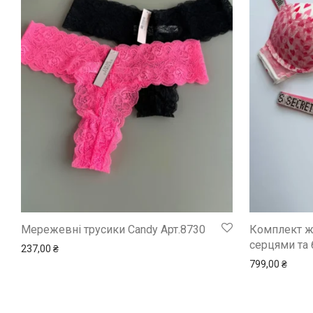
Мережевні трусики Candy Арт.8730
Комплект жі
серцями та 
237,00
₴
799,00
₴