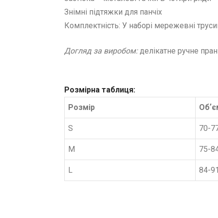
Знімні підтяжки для панчіх
Комплектність: У наборі мережевні трусики
Догляд за виробом:
делікатне ручне пран
Розмірна таблиця:
Розмір
Обʼє
S
70-7
M
75-8
L
84-9