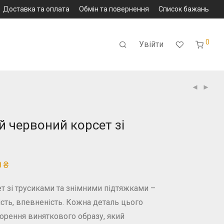
Доставка та оплата
Обмін та повернення
Список бажань
0
Увійти
 червоний корсет зi
0
₴
 зі трусиками та знімними підтяжками –
сть, впевненість. Кожна деталь цього
орення виняткового образу, який