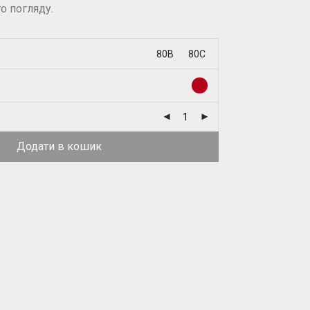
о погляду.
80В
80С
Додати в кошик