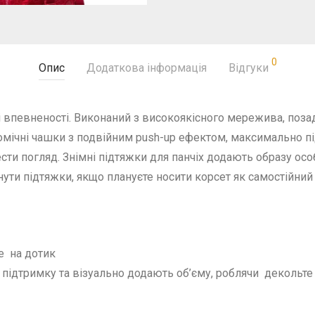
0
Опис
Додаткова інформація
Відгуки
впевненості. Виконаний з високоякісного мережива, позаду
омічні чашки з подвійним push-up ефектом, максимально п
ти погляд. Знімні підтяжки для панчіх додають образу осо
ути підтяжки, якщо плануєте носити корсет як самостійний 
е на дотик
підтримку та візуально додають об’єму, роблячи декольт