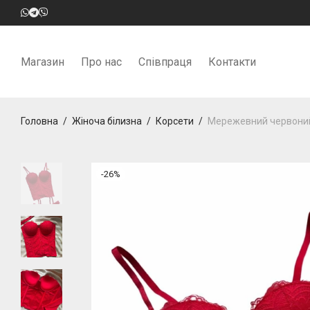
Магазин
Про нас
Співпраця
Контакти
Головна
/
Жіноча білизна
/
Корсети
/
Мережевний червоний 
-
26
%