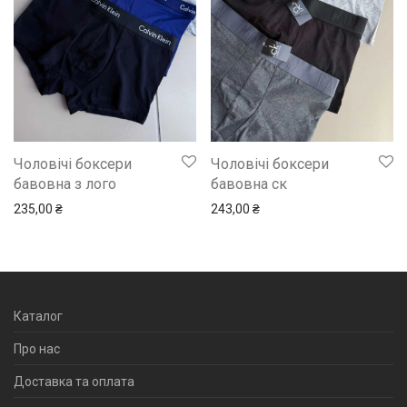
Чоловічі боксери
Чоловічі боксери
бавовна з лого
бавовна ск
235,00
₴
243,00
₴
Каталог
Про нас
Доставка та оплата