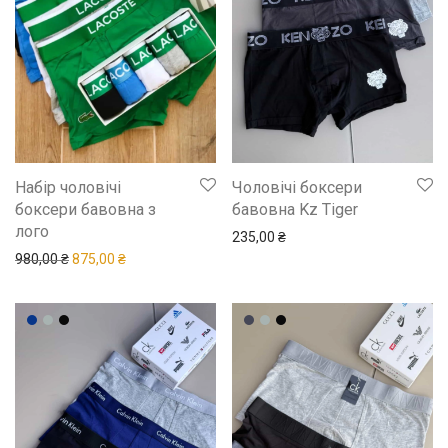
Набір чоловічі
Чоловічі боксери
боксери бавовна з
бавовна Kz Tiger
лого
235,00
₴
Оригінальна ціна: 980,00 ₴.
Поточна ціна: 875,00 ₴.
980,00
₴
875,00
₴