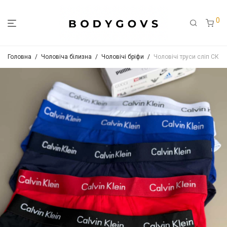
0
Головна
/
Чоловіча білизна
/
Чоловічі бріфи
/
Чоловічі труси сліп СК