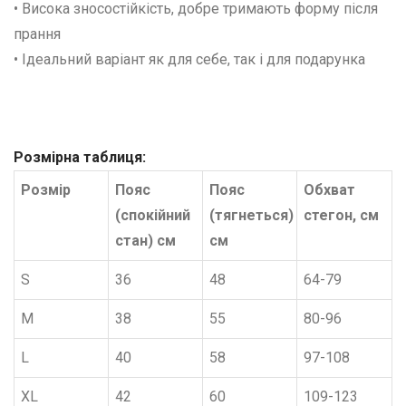
• Висока зносостійкість, добре тримають форму після
прання
• Ідеальний варіант як для себе, так і для подарунка
Розмірна таблиця:
Розмір
Пояс
Пояс
Обхват
(спокійний
(тягнеться)
стегон, см
стан) см
см
S
36
48
64-79
M
38
55
80-96
L
40
58
97-108
XL
42
60
109-123