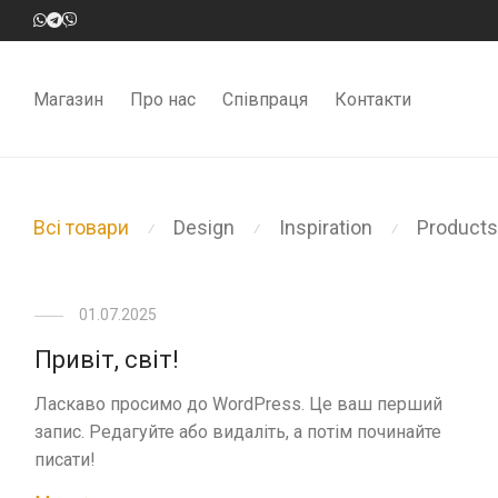
Магазин
Про нас
Співпраця
Контакти
Всі товари
Design
Inspiration
Products
⁄
⁄
⁄
01.07.2025
Привіт, світ!
Ласкаво просимо до WordPress. Це ваш перший
запис. Редагуйте або видаліть, а потім починайте
писати!