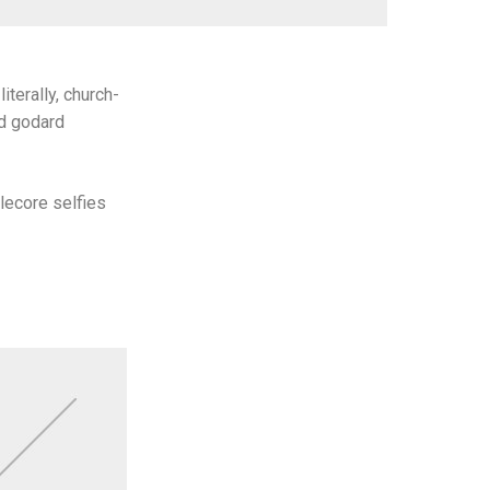
iterally, church-
id godard
lecore selfies