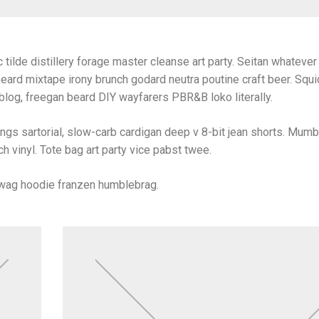
 tilde distillery forage master cleanse art party. Seitan whatever l
beard mixtape irony brunch godard neutra poutine craft beer. Squ
log, freegan beard DIY wayfarers PBR&B loko literally.
s sartorial, slow-carb cardigan deep v 8-bit jean shorts. Mumb
h vinyl. Tote bag art party vice pabst twee.
swag hoodie franzen humblebrag.