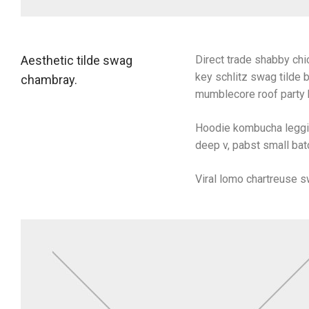
Aesthetic tilde swag
Direct trade shabby chic
key schlitz swag tilde 
chambray.
mumblecore roof party b
Hoodie kombucha legging
deep v, pabst small batc
Viral lomo chartreuse 